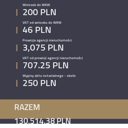
Wniosek do WKW
200 PLN
VAT od wniosku do WKW
46 PLN
Prowizja agencji nieruchomości
3,075 PLN
VAT od prowizji agencji nieruchomości
707.25 PLN
Wypisy aktu notarialnego - około
250 PLN
RAZEM
130,514.38 PLN