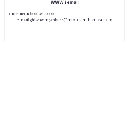
WWW i email
mm-nieruchomosci.co
m
e-mail główny:
m.groborz@mm-nieruchomosci.com