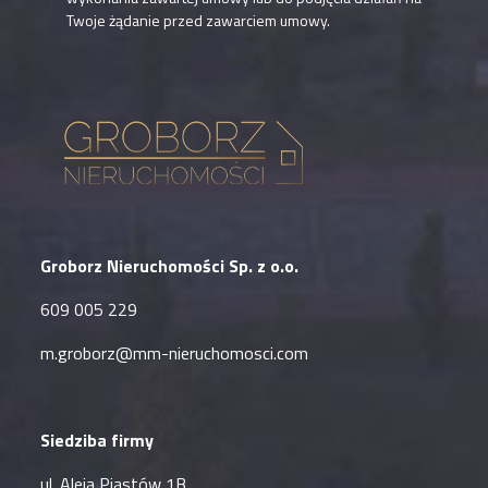
Twoje żądanie przed zawarciem umowy.
Groborz Nieruchomości Sp. z o.o.
609 005 229
m.groborz@mm-nieruchomosci.com
Siedziba firmy
ul. Aleja Piastów 1B