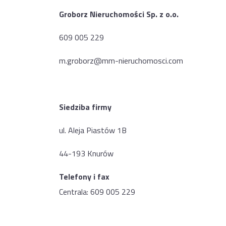
Groborz Nieruchomości Sp. z o.o.
609 005 229
m.groborz@mm-nieruchomosci.com
Siedziba firmy
ul. Aleja Piastów 1B
44-193 Knurów
Telefony i fax
Centrala: 609 005 229