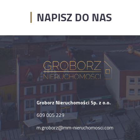
NAPISZ DO NAS
Groborz Nieruchomości Sp. z o.o.
609 005 229
m.groborz@mm-nieruchomosci.com