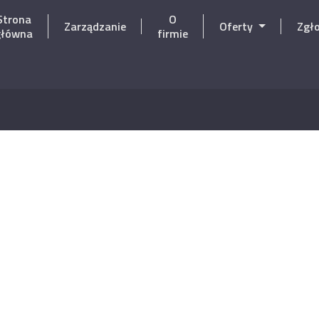
Strona
O
Zarządzanie
Oferty
Zgł
główna
firmie